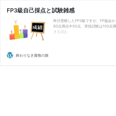
FP3級自己採点と試験雑感
昨日受験したFP3級ですが、FP協会
60点満点中50点、実技試験は100
FP3
きを読む
級
自
己
採
終わりなき資格の旅
点
と
試
験
雑
感