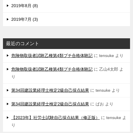
2019年8月 (8)
2019年7月 (3)
最近のコメント
危険物取扱者試験乙種第4類プチ合格体験記
に
tensuke
より
危険物取扱者試験乙種第4類プチ合格体験記
に
乙山4太郎
よ
り
第34回建設業経理士検定2級自己採点結果
に
tensuke
より
第34回建設業経理士検定2級自己採点結果
に
ぱお
より
【2023年】社労士試験自己採点結果（修正版）
に
tensuke
よ
り