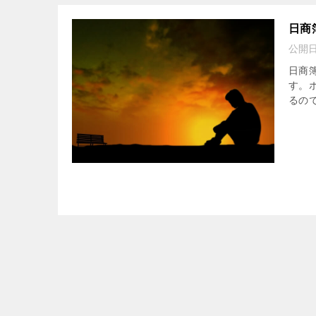
日商
公開
日商
す。
るので