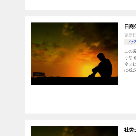
日商
更新
プチ
この
うな
今回
に残念
社労