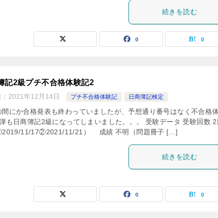
続きを読む
0
0
簿記2級プチ不合格体験記2
日：
2021年12月14日
プチ不合格体験記
日商簿記検定
の間にか合格発表も終わっていましたが、予想通り番号はなく不合格
2弾も日商簿記2級になってしまいました。。。 受験データ 受験回数 2
2019/11/17②2021/11/21） 成績 不明（問題冊子 […]
続きを読む
0
0