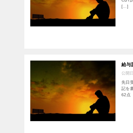
CB
[…]
給与
公開
先日
記を書
62点