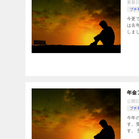
更新
プチ
今更
は去
しまし
年金
公開
プチ
今年
す。
す。 