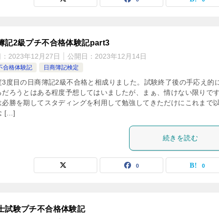
簿記2級プチ不合格体験記part3
日：
2023年12月27日
公開日：
2023年12月14日
不合格体験記
日商簿記検定
度3度目の日商簿記2級不合格と相成りました。試験終了後の手応え的
るだろうとはある程度予想してはいましたが、まぁ、情けない限りで
は必勝を期してスタディングを利用して勉強してきただけにこれまで
 […]
続きを読む
0
0
士試験プチ不合格体験記