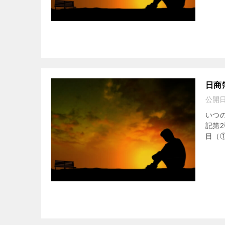
日商
公開
いつ
記第
目（①