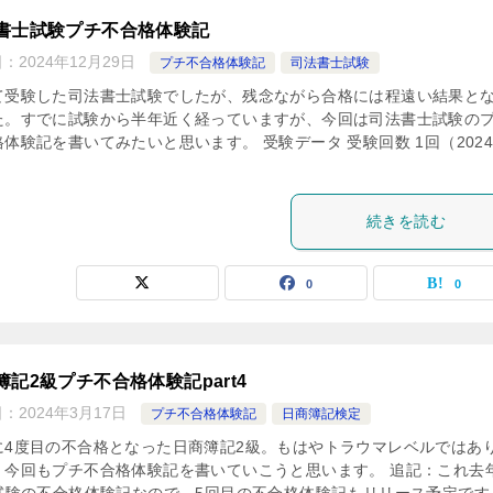
書士試験プチ不合格体験記
日：
2024年12月29日
プチ不合格体験記
司法書士試験
て受験した司法書士試験でしたが、残念ながら合格には程遠い結果と
た。すでに試験から半年近く経っていますが、今回は司法書士試験の
体験記を書いてみたいと思います。 受験データ 受験回数 1回（202
続きを読む
0
0
簿記2級プチ不合格体験記part4
日：
2024年3月17日
プチ不合格体験記
日商簿記検定
に4度目の不合格となった日商簿記2級。もはやトラウマレベルではあ
、今回もプチ不合格体験記を書いていこうと思います。 追記：これ去