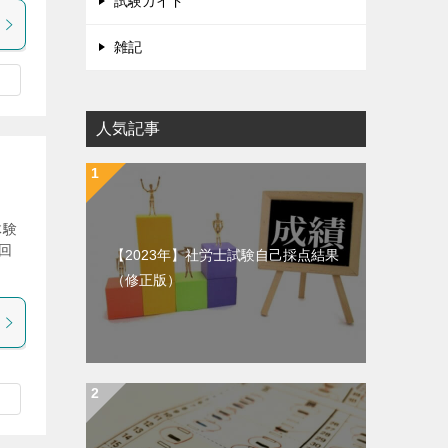
試験ガイド
雑記
人気記事
体験
回
【2023年】社労士試験自己採点結果
（修正版）