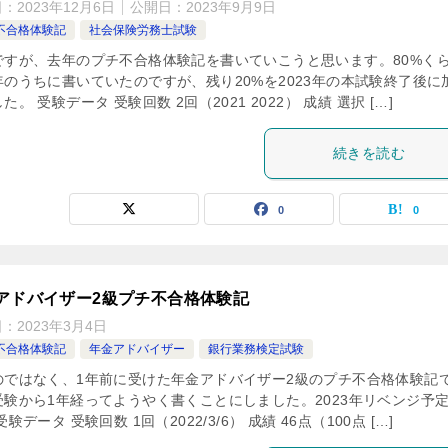
日：
2023年12月6日
公開日：
2023年9月9日
不合格体験記
社会保険労務士試験
ですが、去年のプチ不合格体験記を書いていこうと思います。80%く
年のうちに書いていたのですが、残り20%を2023年の本試験終了後に
た。 受験データ 受験回数 2回（2021 2022） 成績 選択 […]
続きを読む
0
0
アドバイザー2級プチ不合格体験記
日：
2023年3月4日
不合格体験記
年金アドバイザー
銀行業務検定試験
のではなく、1年前に受けた年金アドバイザー2級のプチ不合格体験記
受験から1年経ってようやく書くことにしました。2023年リベンジ予
受験データ 受験回数 1回（2022/3/6） 成績 46点（100点 […]