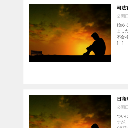
司法
公開
始め
まし
不合格
[…]
日商
公開
つい
すが