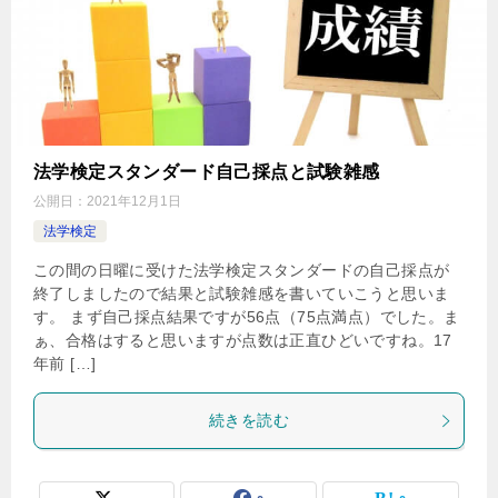
法学検定スタンダード自己採点と試験雑感
公開日：
2021年12月1日
法学検定
この間の日曜に受けた法学検定スタンダードの自己採点が
終了しましたので結果と試験雑感を書いていこうと思いま
す。 まず自己採点結果ですが56点（75点満点）でした。ま
ぁ、合格はすると思いますが点数は正直ひどいですね。17
年前 […]
続きを読む