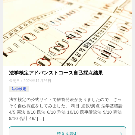
法学検定アドバンストコース自己採点結果
公開日：
2024年11月26日
法学検定
法学検定の公式サイトで解答発表がありましたので、さっ
そく自己採点をしてみました。 科目 点数/満点 法学基礎論
4/5 憲法 8/10 民法 6/10 刑法 10/10 民事訴訟法 9/10 商法
9/10 合計 46/ […]
続きを読む