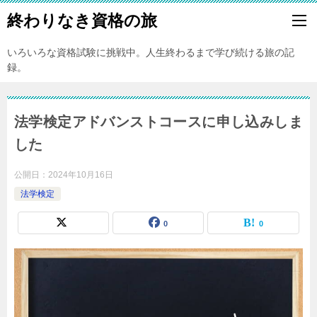
終わりなき資格の旅
いろいろな資格試験に挑戦中。人生終わるまで学び続ける旅の記
録。
法学検定アドバンストコースに申し込みしま
した
公開日：
2024年10月16日
法学検定
0
0