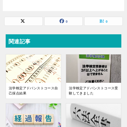
0
0
関連記事
法学検定アドバンストコース自
法学検定アドバンストコース受
己採点結果
験してきました