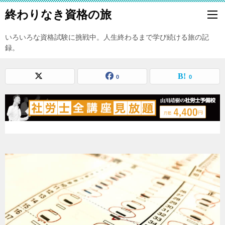
終わりなき資格の旅
いろいろな資格試験に挑戦中。人生終わるまで学び続ける旅の記
録。
0
0