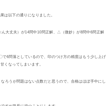
結果は以下の通りになりました。
ぶん大丈夫）が14問中10問正解、△（微妙）が8問中6問正解
〇で6問落としているので、印のつけ方の精度はもう少し上げ
と甘くなってしまいます。
くなろうが問題はない点数だと思うので、合格はほぼ手中にし
念ですが気長に待つことにします。