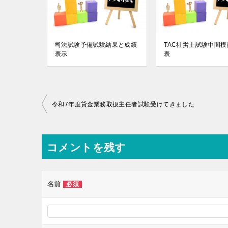
司法試験予備試験結果と成績
TAC社労士試験中間
表示
表
投
令和7年度貸金業務取扱主任者試験受けてきました
稿
ナ
コメントを残す
ビ
ゲ
ー
名前
必須
シ
ョ