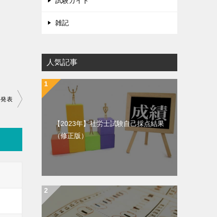
試験ガイド
雑記
人気記事
格発表
【2023年】社労士試験自己採点結果
（修正版）