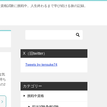
な資格試験に挑戦中。人生終わるまで学び続ける旅の記録。
X（旧twitter）
Tweets by tensuke74
は気
持ち
の2
カテゴリー
挑戦中資格
司法試験予備試験