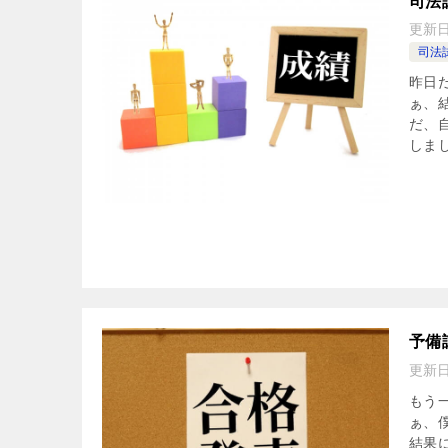
司法
更新
司法
昨日
ぁ、
だ、
しまし
予備
更新
もう
ぁ、
結果に