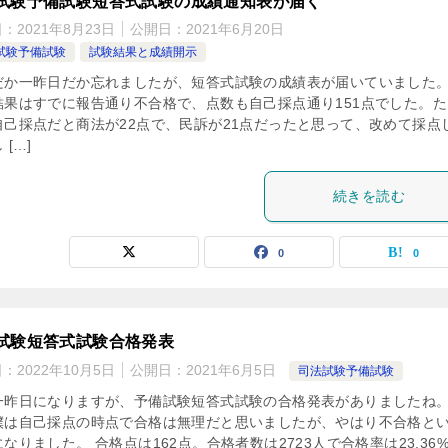
試験予備試験短答式試験の成績通知表が届く
日：
2021年8月23日
公開日：
2021年6月20日
試験予備試験
試験結果と成績開示
だか一昨日だか忘れましたが、短答式試験の成績表が届いていました
結果はすでに報告通り不合格で、点数も自己採点通り151点でした。た
自己採点だと商法が22点で、民訴が21点だったと思って、改めて採点
 […]
続きを読む
0
0
試験短答式試験合格発表
日：
2022年10月5日
公開日：
2021年6月5日
司法試験予備試験
一昨日になりますが、予備試験短答式試験の合格発表がありましたね
僕は自己採点の時点で合格は無理だと思いましたが、やはり不合格と
なりました。 合格点は162点。合格者数は2723人で合格率は23.36