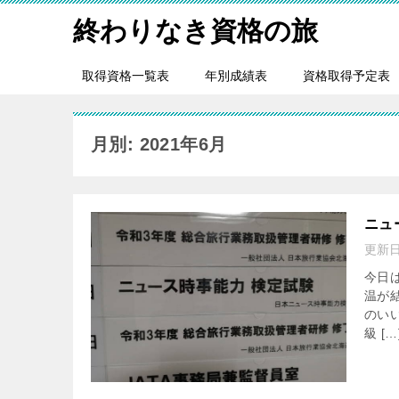
終わりなき資格の旅
取得資格一覧表
年別成績表
資格取得予定表
月別: 2021年6月
ニュ
更新
今日
温が
のい
級 […