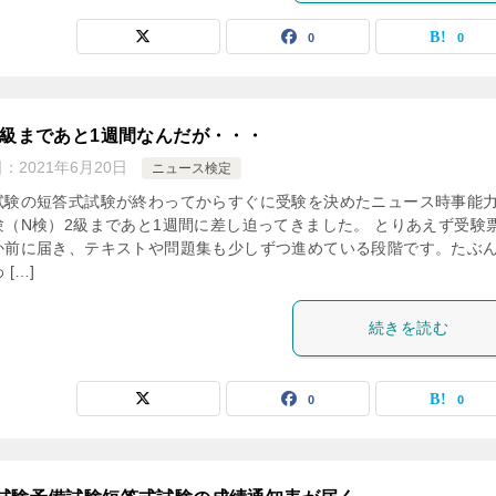
0
0
2級まであと1週間なんだが・・・
日：
2021年6月20日
ニュース検定
試験の短答式試験が終わってからすぐに受験を決めたニュース時事能
験（N検）2級まであと1週間に差し迫ってきました。 とりあえず受験
か前に届き、テキストや問題集も少しずつ進めている段階です。たぶ
 […]
続きを読む
0
0