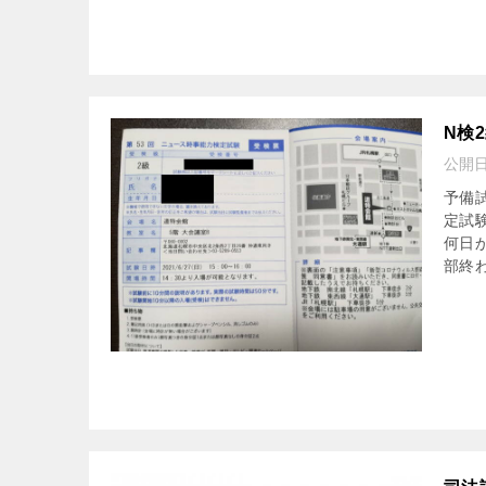
N検
公開
予備
定試
何日
部終わ