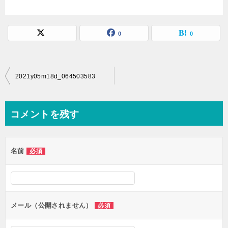
0
0
投
2021y05m18d_064503583
稿
ナ
コメントを残す
ビ
ゲ
名前
必須
ー
シ
ョ
ン
メール（公開されません）
必須