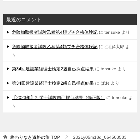
最近のコメント
危険物取扱者試験乙種第4類プチ合格体験記
に
tensuke
より
危険物取扱者試験乙種第4類プチ合格体験記
に
乙山4太郎
よ
り
第34回建設業経理士検定2級自己採点結果
に
tensuke
より
第34回建設業経理士検定2級自己採点結果
に
ぱお
より
【2023年】社労士試験自己採点結果（修正版）
に
tensuke
よ
り
終わりなき資格の旅
TOP
2021y05m18d_064503583