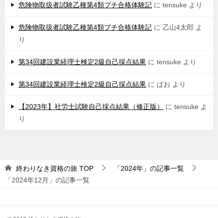
危険物取扱者試験乙種第4類プチ合格体験記
に
tensuke
より
危険物取扱者試験乙種第4類プチ合格体験記
に
乙山4太郎
よ
り
第34回建設業経理士検定2級自己採点結果
に
tensuke
より
第34回建設業経理士検定2級自己採点結果
に
ぱお
より
【2023年】社労士試験自己採点結果（修正版）
に
tensuke
よ
り
終わりなき資格の旅
TOP
「2024年」の記事一覧
「2024年12月」の記事一覧