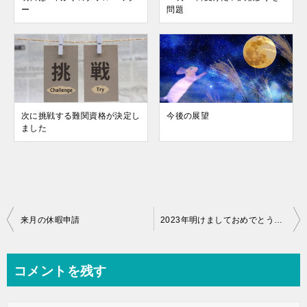
ー
問題
次に挑戦する難関資格が決定し
今後の展望
ました
投
来月の休暇申請
2023年明けましておめでとうございます。
稿
ナ
コメントを残す
ビ
ゲ