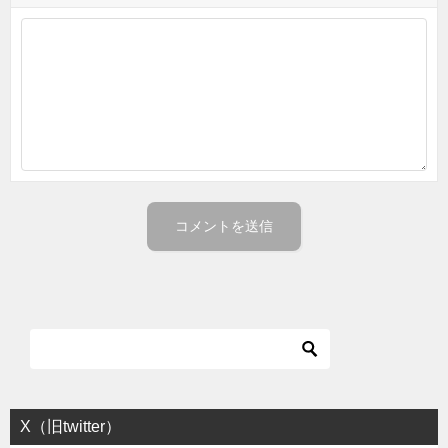
X（旧twitter）