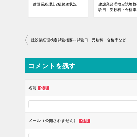
建設業経理士2級勉強状況
建設業経理検定試験概
験日・受験料・合格率
投
建設業経理検定試験概要～試験日・受験料・合格率など
稿
ナ
コメントを残す
ビ
ゲ
ー
名前
必須
シ
ョ
ン
メール（公開されません）
必須