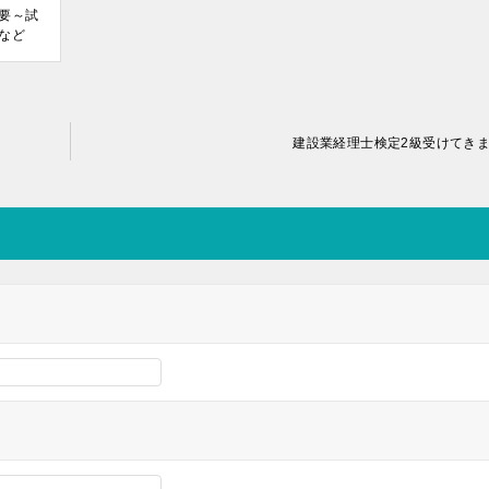
要～試
など
建設業経理士検定2級受けてき