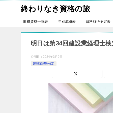
終わりなき資格の旅
取得資格一覧表
年別成績表
資格取得予定表
明日は第34回建設業経理士検
公開日：
2024年3月9日
建設業経理検定