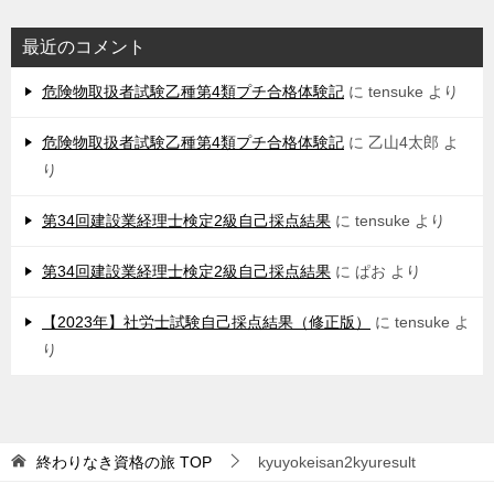
最近のコメント
危険物取扱者試験乙種第4類プチ合格体験記
に
tensuke
より
危険物取扱者試験乙種第4類プチ合格体験記
に
乙山4太郎
よ
り
第34回建設業経理士検定2級自己採点結果
に
tensuke
より
第34回建設業経理士検定2級自己採点結果
に
ぱお
より
【2023年】社労士試験自己採点結果（修正版）
に
tensuke
よ
り
終わりなき資格の旅
TOP
kyuyokeisan2kyuresult