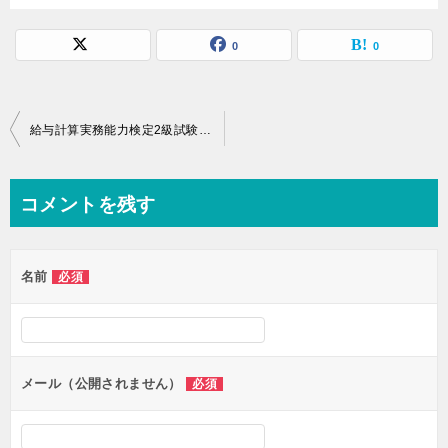
0
0
投
給与計算実務能力検定2級試験結果
稿
ナ
コメントを残す
ビ
ゲ
名前
必須
ー
シ
ョ
ン
メール（公開されません）
必須