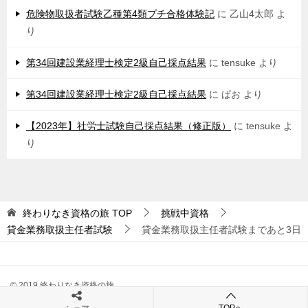
危険物取扱者試験乙種第4類プチ合格体験記
に
乙山4太郎
よ
り
第34回建設業経理士検定2級自己採点結果
に
tensuke
より
第34回建設業経理士検定2級自己採点結果
に
ぱお
より
【2023年】社労士試験自己採点結果（修正版）
に
tensuke
よ
り
終わりなき資格の旅
TOP
挑戦中資格
貸金業務取扱主任者試験
貸金業務取扱主任者試験まであと3日
© 2019 終わりなき資格の旅