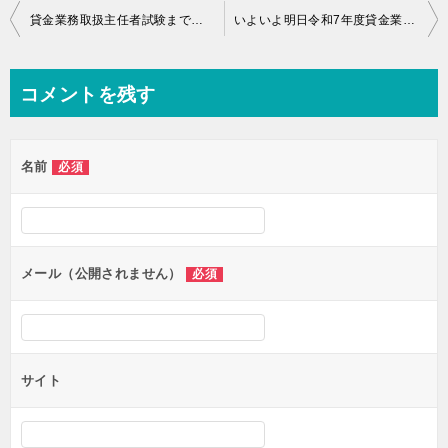
投
貸金業務取扱主任者試験まであと1ヵ月！勉強状況は？
いよいよ明日令和7年度貸金業務取扱主任者試験！やっと過去問終わる
稿
ナ
コメントを残す
ビ
ゲ
名前
必須
ー
シ
ョ
ン
メール（公開されません）
必須
サイト