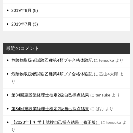
2019年8月 (8)
2019年7月 (3)
最近のコメント
危険物取扱者試験乙種第4類プチ合格体験記
に
tensuke
より
危険物取扱者試験乙種第4類プチ合格体験記
に
乙山4太郎
よ
り
第34回建設業経理士検定2級自己採点結果
に
tensuke
より
第34回建設業経理士検定2級自己採点結果
に
ぱお
より
【2023年】社労士試験自己採点結果（修正版）
に
tensuke
よ
り