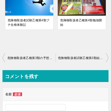
危険物取扱者試験乙種第4類プ
危険物取扱者乙種第4類勉強開
チ合格体験記
始
投
危険物取扱者乙種第3類の予想模擬試験問題を解く
危険物取扱者試験乙種第3類結果通知書到着
稿
ナ
コメントを残す
ビ
ゲ
名前
必須
ー
シ