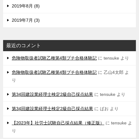
2019年8月 (8)
2019年7月 (3)
最近のコメント
危険物取扱者試験乙種第4類プチ合格体験記
に
tensuke
より
危険物取扱者試験乙種第4類プチ合格体験記
に
乙山4太郎
よ
り
第34回建設業経理士検定2級自己採点結果
に
tensuke
より
第34回建設業経理士検定2級自己採点結果
に
ぱお
より
【2023年】社労士試験自己採点結果（修正版）
に
tensuke
よ
り