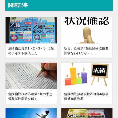
関連記事
危険物乙種第1・2・3・5・6類
明日、乙種第4類危険物取扱者
のテキスト購入した
試験なわけだが・・・
危険物取扱者乙種第6類の予想
危険物取扱者試験乙種第6類成
模擬試験問題を解く
績通知書到着