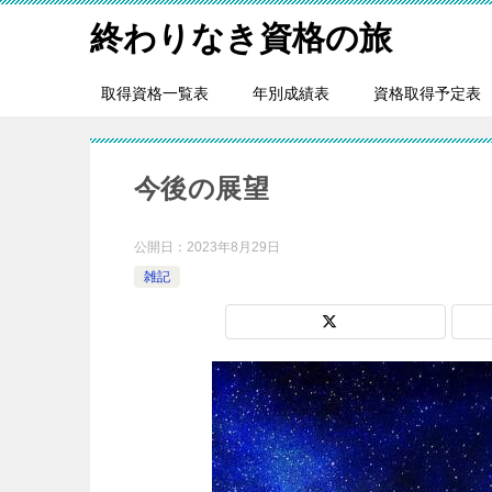
終わりなき資格の旅
取得資格一覧表
年別成績表
資格取得予定表
今後の展望
公開日：
2023年8月29日
雑記