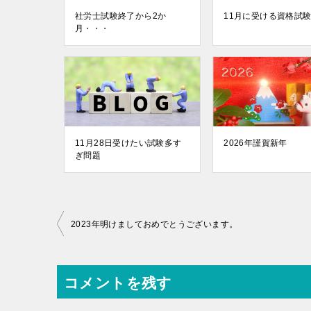
社労士試験終了から2か
11月に受ける資格試
月・・・
11月28日受けたい試験多す
2026年謹賀新年
ぎ問題
投
2023年明けましておめでとうございます。
稿
ナ
コメントを残す
ビ
ゲ