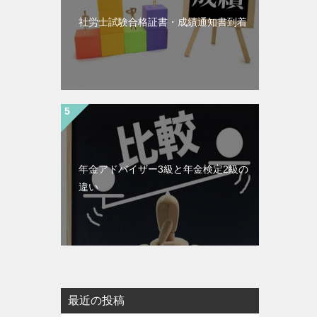
社労士試験合格証書・成績通知書到着
年金アドバイザー3級と年金検定2級の
違い
最近の投稿