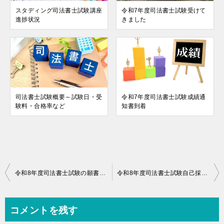
スタディング司法書士試験講座
令和7年度司法書士試験受けて
進捗状況
きました
司法書士試験概要～試験日・受
令和7年度司法書士試験成績通
験料・合格率など
知書到着
投
令和8年度司法書士試験の願書を提出しました
令和8年度司法書士試験自己採点結果
稿
ナ
コメントを残す
ビ