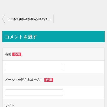
投
ビジネス実務法務検定2級の試験結果と成績開示
稿
ナ
コメントを残す
ビ
ゲ
名前
必須
ー
シ
ョ
ン
メール（公開されません）
必須
サイト