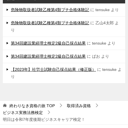
危険物取扱者試験乙種第4類プチ合格体験記
に
tensuke
より
危険物取扱者試験乙種第4類プチ合格体験記
に
乙山4太郎
よ
り
第34回建設業経理士検定2級自己採点結果
に
tensuke
より
第34回建設業経理士検定2級自己採点結果
に
ぱお
より
【2023年】社労士試験自己採点結果（修正版）
に
tensuke
よ
り
終わりなき資格の旅
TOP
取得済み資格
ビジネス実務法務検定
明日は令和7年度後期ビジネスキャリア検定！