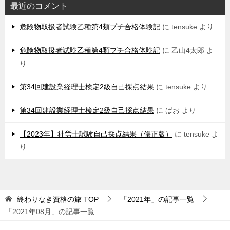
最近のコメント
危険物取扱者試験乙種第4類プチ合格体験記
に
tensuke
より
危険物取扱者試験乙種第4類プチ合格体験記
に
乙山4太郎
よ
り
第34回建設業経理士検定2級自己採点結果
に
tensuke
より
第34回建設業経理士検定2級自己採点結果
に
ぱお
より
【2023年】社労士試験自己採点結果（修正版）
に
tensuke
よ
り
終わりなき資格の旅
TOP
「2021年」の記事一覧
「2021年08月」の記事一覧