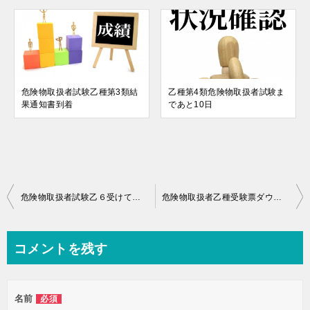
危険物取扱者試験乙種第3類結
乙種第4類危険物取扱者試験ま
果通知書到着
であと10日
投
危険物取扱者試験乙６受けてきた
危険物取扱者乙種受験票ダウンロード
稿
ナ
コメントを残す
ビ
ゲ
名前
必須
ー