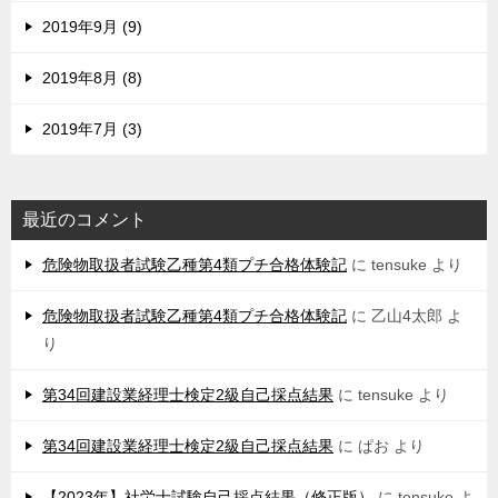
2019年9月 (9)
2019年8月 (8)
2019年7月 (3)
最近のコメント
危険物取扱者試験乙種第4類プチ合格体験記
に
tensuke
より
危険物取扱者試験乙種第4類プチ合格体験記
に
乙山4太郎
よ
り
第34回建設業経理士検定2級自己採点結果
に
tensuke
より
第34回建設業経理士検定2級自己採点結果
に
ぱお
より
【2023年】社労士試験自己採点結果（修正版）
に
tensuke
よ