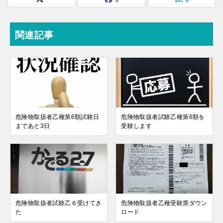
0
0
関連記事
危険物取扱者乙種第6類試験日
危険物取扱者試験乙種第6類を
まであと3日
受験します
危険物取扱者試験乙６受けてき
危険物取扱者乙種受験票ダウン
た
ロード