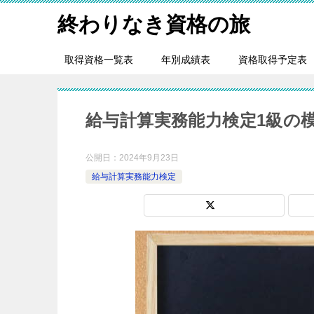
終わりなき資格の旅
取得資格一覧表
年別成績表
資格取得予定表
給与計算実務能力検定1級の
公開日：
2024年9月23日
給与計算実務能力検定