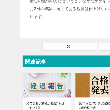
肝心の勉強の方はというと、なかなかテキス
月2日の模試に向けてある程度は仕上げない
います。
関連記事
給与計算実務能力検定1級ま
第11回給与計算実務
であと3日
1級合格発表