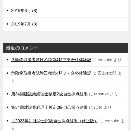
2019年8月 (8)
2019年7月 (3)
最近のコメント
危険物取扱者試験乙種第4類プチ合格体験記
に
tensuke
より
危険物取扱者試験乙種第4類プチ合格体験記
に
乙山4太郎
よ
り
第34回建設業経理士検定2級自己採点結果
に
tensuke
より
第34回建設業経理士検定2級自己採点結果
に
ぱお
より
【2023年】社労士試験自己採点結果（修正版）
に
tensuke
よ
り