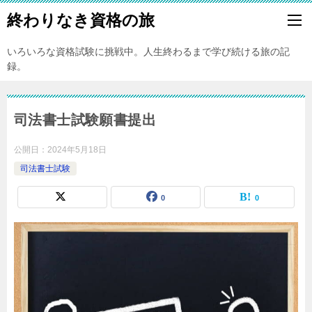
終わりなき資格の旅
いろいろな資格試験に挑戦中。人生終わるまで学び続ける旅の記
録。
司法書士試験願書提出
公開日：
2024年5月18日
司法書士試験
0
0