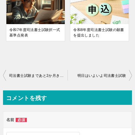
令和7年度司法書士試験択一式
令和8年度司法書士試験の願書
基準点発表
を提出しました
投
司法書士試験まであと2か月きってしまった
明日はいよいよ司法書士試験
稿
ナ
コメントを残す
ビ
ゲ
名前
必須
ー
シ