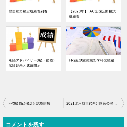
歴史能力検定成績表到着
【2023年】TAC全国公開模試
成績表
相続アドバイザー3級（銀検）
FP2級試験雑感①学科試験編
試験結果と成績開示
投
FP3級自己採点と試験雑感
2021氷河期世代向け国家公務員試験自己採点結果
稿
ナ
コメントを残す