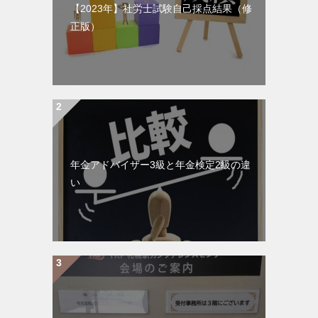
【2023年】社労士試験自己採点結果（修
正版）
年金アドバイザー3級と年金検定2級の違
い