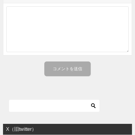
X（旧twitter）