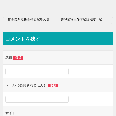
投
貸金業務取扱主任者試験の勉強を開始しました
管理業務主任者試験概要～試験日・受験料・合格率など
稿
ナ
コメントを残す
ビ
ゲ
名前
必須
ー
シ
ョ
ン
メール（公開されません）
必須
サイト