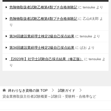
危険物取扱者試験乙種第4類プチ合格体験記
に
tensuke
より
危険物取扱者試験乙種第4類プチ合格体験記
に
乙山4太郎
よ
り
第34回建設業経理士検定2級自己採点結果
に
tensuke
より
第34回建設業経理士検定2級自己採点結果
に
ぱお
より
【2023年】社労士試験自己採点結果（修正版）
に
tensuke
よ
り
終わりなき資格の旅
TOP
試験ガイド
貸金業務取扱主任者試験概要～試験日・受験料・合格率など