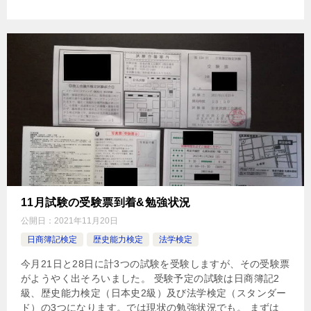
11月試験の受験票到着&勉強状況
公開日：
2021年11月20日
日商簿記検定
歴史能力検定
法学検定
今月21日と28日に計3つの試験を受験しますが、その受験票
がようやく出そろいました。 受験予定の試験は日商簿記2
級、歴史能力検定（日本史2級）及び法学検定（スタンダー
ド）の3つになります。では現状の勉強状況でも。 まずは