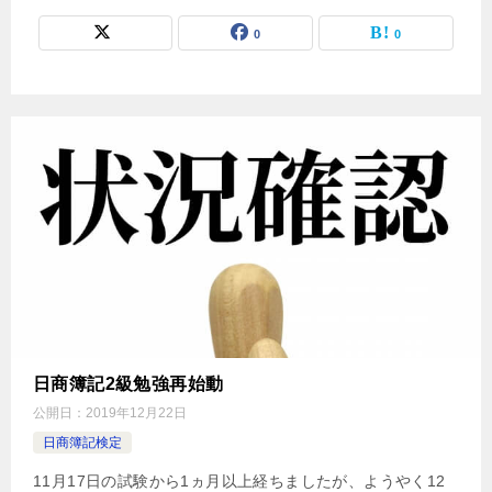
0
0
日商簿記2級勉強再始動
公開日：
2019年12月22日
日商簿記検定
11月17日の試験から1ヵ月以上経ちましたが、ようやく12