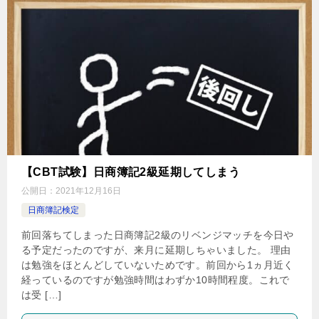
【CBT試験】日商簿記2級延期してしまう
公開日：
2021年12月16日
日商簿記検定
前回落ちてしまった日商簿記2級のリベンジマッチを今日や
る予定だったのですが、来月に延期しちゃいました。 理由
は勉強をほとんどしていないためです。前回から1ヵ月近く
経っているのですが勉強時間はわずか10時間程度。これで
は受 […]