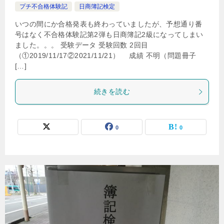
プチ不合格体験記
日商簿記検定
いつの間にか合格発表も終わっていましたが、予想通り番
号はなく不合格体験記第2弾も日商簿記2級になってしまい
ました。。。 受験データ 受験回数 2回目
（①2019/11/17②2021/11/21） 成績 不明（問題冊子
[…]
続きを読む
0
0