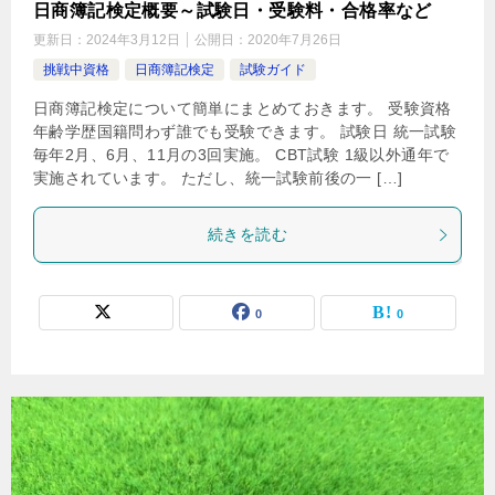
日商簿記検定概要～試験日・受験料・合格率など
更新日：
2024年3月12日
公開日：
2020年7月26日
挑戦中資格
日商簿記検定
試験ガイド
日商簿記検定について簡単にまとめておきます。 受験資格
年齢学歴国籍問わず誰でも受験できます。 試験日 統一試験
毎年2月、6月、11月の3回実施。 CBT試験 1級以外通年で
実施されています。 ただし、統一試験前後の一 […]
続きを読む
0
0