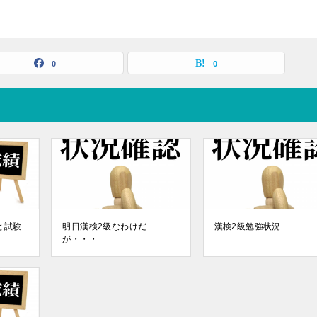
0
0
と試験
明日漢検2級なわけだ
漢検2級勉強状況
が・・・