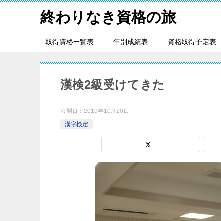
終わりなき資格の旅
取得資格一覧表
年別成績表
資格取得予定表
漢検2級受けてきた
公開日：
2019年10月20日
漢字検定