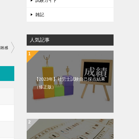
試験ガイド
雑記
人気記事
験雑感
【2023年】社労士試験自己採点結果
（修正版）