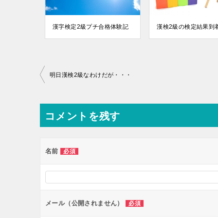
漢字検定2級プチ合格体験記
漢検2級の検定結果到
投
明日漢検2級なわけだが・・・
稿
ナ
コメントを残す
ビ
ゲ
ー
名前
必須
シ
ョ
ン
メール（公開されません）
必須