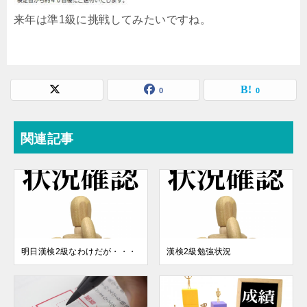
来年は準1級に挑戦してみたいですね。
0
0
関連記事
明日漢検2級なわけだが・・・
漢検2級勉強状況