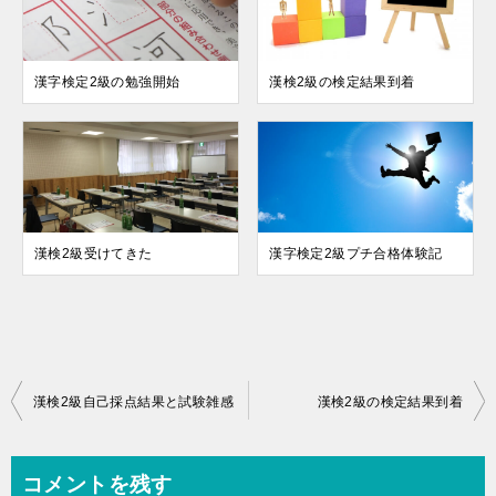
漢字検定2級の勉強開始
漢検2級の検定結果到着
漢検2級受けてきた
漢字検定2級プチ合格体験記
投
漢検2級自己採点結果と試験雑感
漢検2級の検定結果到着
稿
ナ
コメントを残す