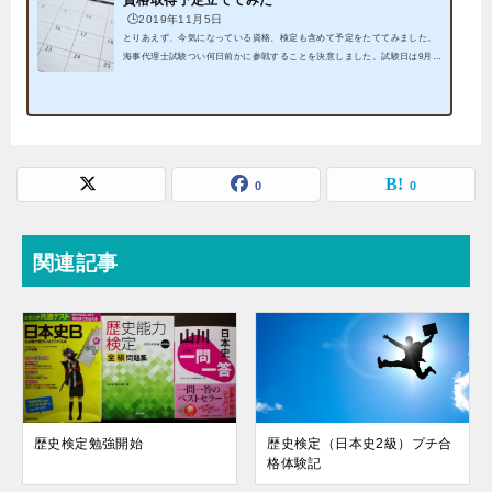
資格取得予定立ててみた
🕒️2019年11月5日
とりあえず、今気になっている資格、検定も含めて予定をたててみました。
海事代理士試験つい何日前かに参戦することを決意しました。試験日は9月2
7日（金）。科目数が多くてかなり大変ですが、できるだけ頑張っていきま
す。筆記試験合格 口述試験合格漢字検定次に、漢検。10月20日（日）が試
験日。いきなり準1級を受けようと思って、準1級用アプリを解いてみたが、
読みだけでも半分くらいしかわからない。受けるなら2級からかな。でもまだ
受けるかどうかわかりません。2級合格しました相続アドバイザー3級新たに
参戦が決まりました。...
0
0
関連記事
歴史検定勉強開始
歴史検定（日本史2級）プチ合
格体験記