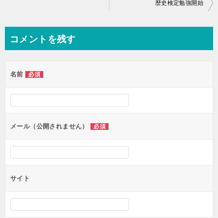
投
歴史検定勉強開始
稿
ナ
コメントを残す
ビ
ゲ
名前
必須
ー
シ
ョ
ン
メール（公開されません）
必須
サイト