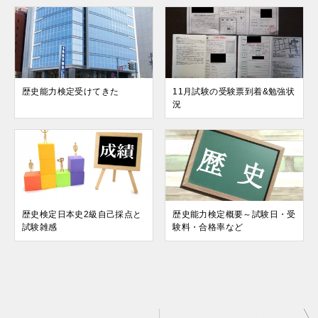
歴史能力検定受けてきた
11月試験の受験票到着&勉強状
況
歴史検定日本史2級自己採点と
歴史能力検定概要～試験日・受
試験雑感
験料・合格率など