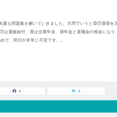
先週も問題集を解いていきました。大問でいうと⑥⑦⑧⑨を3
、⑦は遺族給付、⑧は企業年金、⑨年金と退職金の税金になり
低めで、明日が非常に不安です。。
0
0