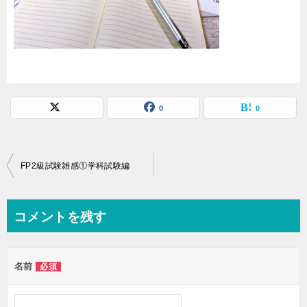
0
0
投
FP2級試験雑感①学科試験編
稿
ナ
コメントを残す
ビ
ゲ
名前
必須
ー
シ