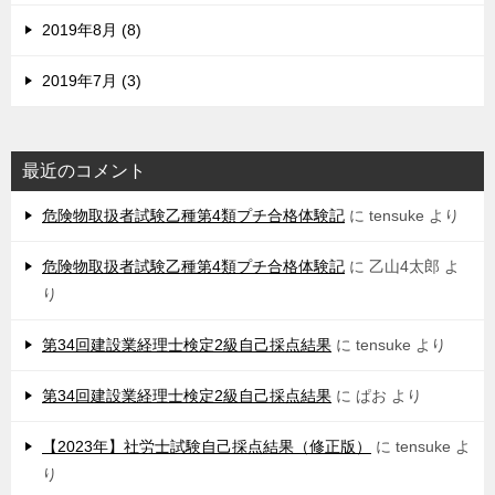
2019年8月 (8)
2019年7月 (3)
最近のコメント
危険物取扱者試験乙種第4類プチ合格体験記
に
tensuke
より
危険物取扱者試験乙種第4類プチ合格体験記
に
乙山4太郎
よ
り
第34回建設業経理士検定2級自己採点結果
に
tensuke
より
第34回建設業経理士検定2級自己採点結果
に
ぱお
より
【2023年】社労士試験自己採点結果（修正版）
に
tensuke
よ
り