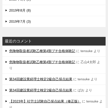
2019年8月 (8)
2019年7月 (3)
最近のコメント
危険物取扱者試験乙種第4類プチ合格体験記
に
tensuke
より
危険物取扱者試験乙種第4類プチ合格体験記
に
乙山4太郎
よ
り
第34回建設業経理士検定2級自己採点結果
に
tensuke
より
第34回建設業経理士検定2級自己採点結果
に
ぱお
より
【2023年】社労士試験自己採点結果（修正版）
に
tensuke
よ
り