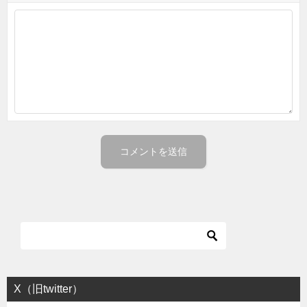
X（旧twitter）