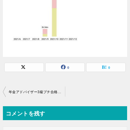
0
0
投
年金アドバイザー3級プチ合格体験記
稿
ナ
コメントを残す
ビ
ゲ