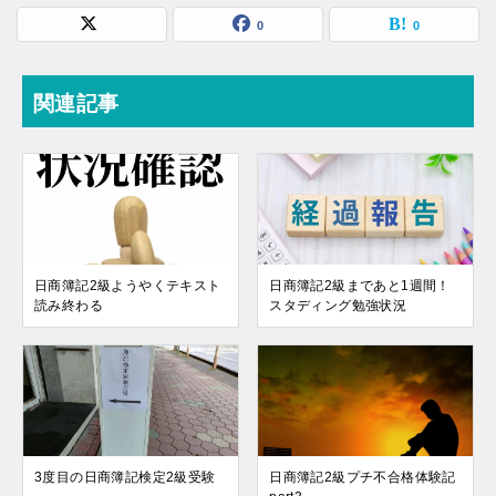
0
0
関連記事
日商簿記2級ようやくテキスト
日商簿記2級まであと1週間！
読み終わる
スタディング勉強状況
3度目の日商簿記検定2級受験
日商簿記2級プチ不合格体験記