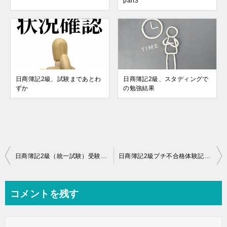
part3
日商簿記2級、試験まであとわ
日商簿記2級、スタディングで
ずか
の勉強結果
投
日商簿記2級（統一試験）受験してきました
日商簿記2級プチ不合格体験記part4
稿
ナ
コメントを残す
ビ
ゲ