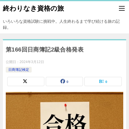
終わりなき資格の旅
いろいろな資格試験に挑戦中。人生終わるまで学び続ける旅の記
録。
第166回日商簿記2級合格発表
公開日：
2024年3月12日
日商簿記検定
0
0