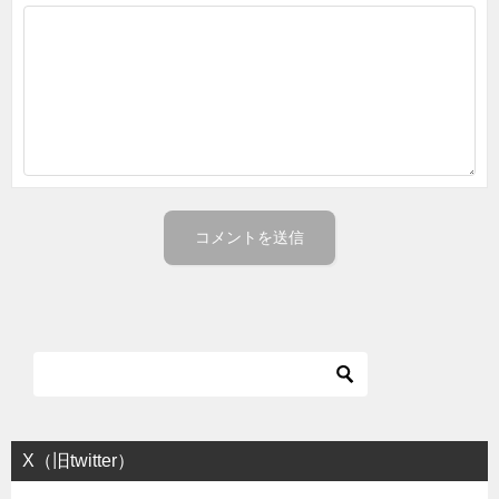
X（旧twitter）