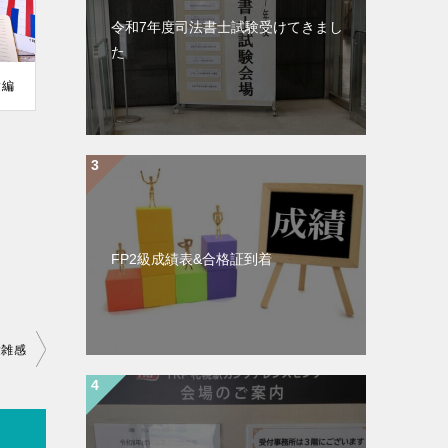
令和7年度司法書士試験受けてきまし
た
験編
FP2級成績表&合格証到着
験雑感