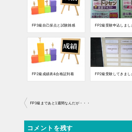
FP3級自己採点と試験雑感
FP2級受験申込しまし
FP2級成績表&合格証到着
FP2級受験してきまし
投
FP3級まであと1週間なんだが・・・
稿
ナ
コメントを残す
ビ