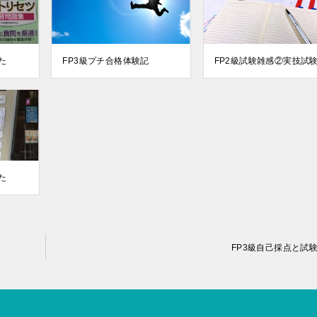
た
FP3級プチ合格体験記
FP2級試験雑感②実技試
た
FP3級自己採点と試