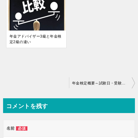
年金アドバイザー3級と年金検
定2級の違い
投
年金検定概要～試験日・受験料・合格率など
稿
ナ
コメントを残す
ビ
ゲ
名前
必須
ー