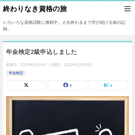
終わりなき資格の旅
いろいろな資格試験に挑戦中。人生終わるまで学び続ける旅の記
録。
年金検定2級申込しました
更新日：
2023年1月14日
公開日：
2022年12月30日
年金検定
0
0