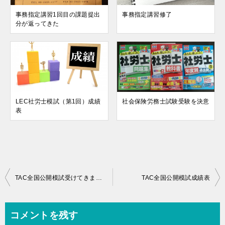
事務指定講習1回目の課題提出
事務指定講習修了
分が返ってきた
LEC社労士模試（第1回）成績
社会保険労務士試験受験を決意
表
投
TAC全国公開模試受けてきました
TAC全国公開模試成績表
稿
ナ
コメントを残す
ビ