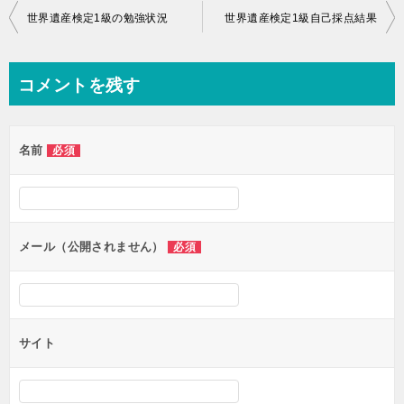
投
世界遺産検定1級の勉強状況
世界遺産検定1級自己採点結果
稿
ナ
コメントを残す
ビ
ゲ
名前
必須
ー
シ
ョ
ン
メール（公開されません）
必須
サイト