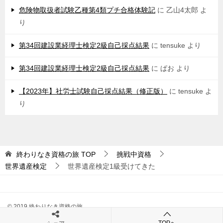
危険物取扱者試験乙種第4類プチ合格体験記
に
乙山4太郎
よ
り
第34回建設業経理士検定2級自己採点結果
に
tensuke
より
第34回建設業経理士検定2級自己採点結果
に
ぱお
より
【2023年】社労士試験自己採点結果（修正版）
に
tensuke
よ
り
終わりなき資格の旅
TOP
挑戦中資格
世界遺産検定
世界遺産検定1級受けてきた
© 2019 終わりなき資格の旅