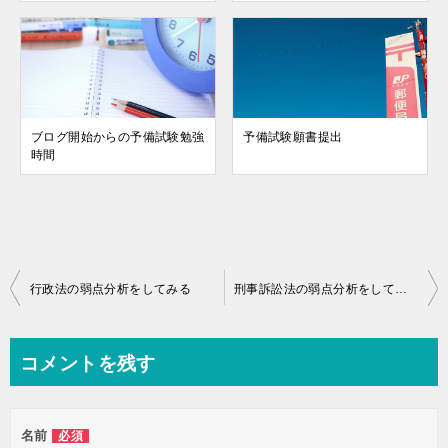
ブログ開始からの予備試験勉強
予備試験願書提出
時間
投
行政法の弱点分析をしてみる
刑事訴訟法の弱点分析をしてみる
稿
ナ
コメントを残す
ビ
ゲ
名前
必須
ー