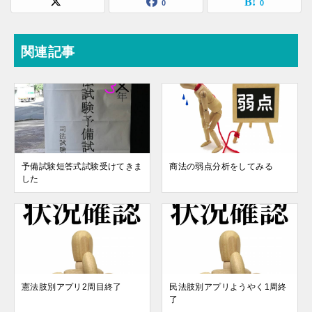
0
0
関連記事
予備試験短答式試験受けてきま
商法の弱点分析をしてみる
した
憲法肢別アプリ2周目終了
民法肢別アプリようやく1周終
了