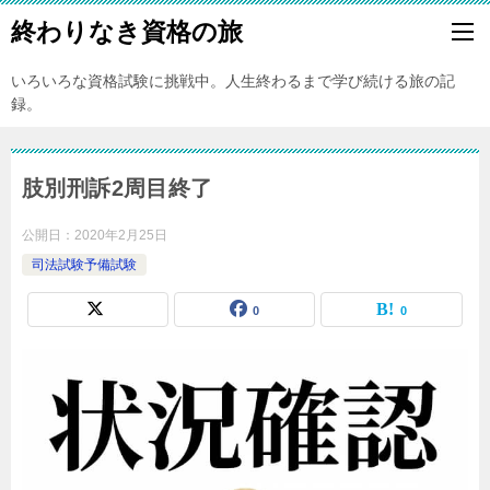
終わりなき資格の旅
いろいろな資格試験に挑戦中。人生終わるまで学び続ける旅の記
録。
肢別刑訴2周目終了
公開日：
2020年2月25日
司法試験予備試験
0
0