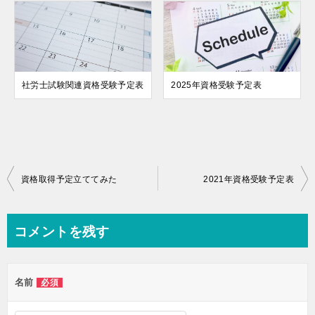
社労士試験関連資格受験予定表
2025年資格受験予定表
投
資格取得予定立ててみた
2021年資格受験予定表
稿
ナ
コメントを残す
ビ
ゲ
名前
必須
ー
シ