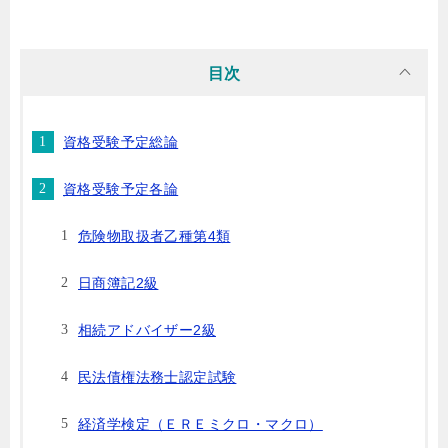
目次
資格受験予定総論
資格受験予定各論
危険物取扱者乙種第4類
日商簿記2級
相続アドバイザー2級
民法債権法務士認定試験
経済学検定（ＥＲＥミクロ・マクロ）