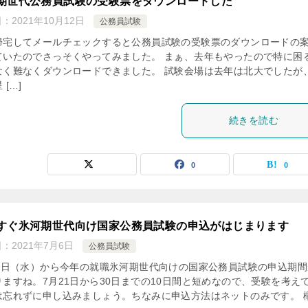
期世代公務員試験の受験票をダウンロードした
日：
2021年10月12日
公務員試験
帰宅してメールチェックすると公務員試験の受験票のダウンロードの
ていたのでさっそくやってみました。 まぁ、去年もやったので特に困
なく難なくダウンロードできました。 試験会場は去年は北大でしたが
 […]
続きを読む
0
0
すぐ氷河期世代向け国家公務員試験の申込がはじまります
日：
2021年7月6日
公務員試験
21日（水）から今年の就職氷河期世代向けの国家公務員試験の申込期間
りますね。7月21日から30日までの10日間と短めなので、受験を考え
は忘れずに申し込みましょう。ちなみに申込方法はネットのみです。 