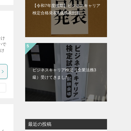
【令和7年度後期】ビジネスキャリア
検定合格発表&成績表到着
受け
いで
受け
ビジネスキャリア検定（企業法務3
級）受けてきました
最近の投稿