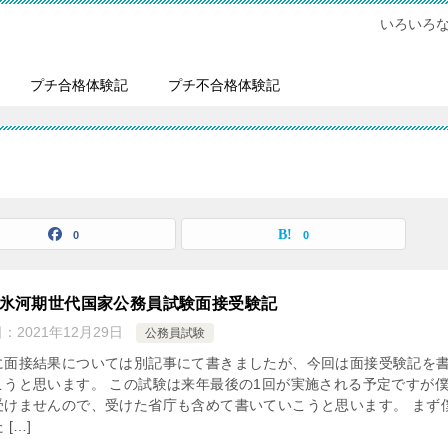
いろいろ
プチ合格体験記
プチ不合格体験記
0
0
21氷河期世代国家公務員試験面接受験記
日：
2021年12月29日
公務員試験
に面接結果については別記事にて書きましたが、今回は面接受験記を
こうと思います。 この試験は来年最後の1回が実施される予定ですが
受けませんので、受けた省庁も含めて書いていこうと思います。 まず
 […]