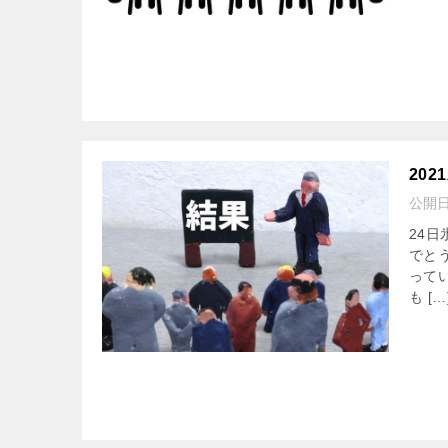
20
公開
24
でと
って
も […