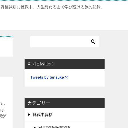
な資格試験に挑戦中。人生終わるまで学び続ける旅の記録。
X（旧twitter）
Tweets by tensuke74
カテゴリー
書い
僕は
挑戦中資格
僕が
司法試験予備試験