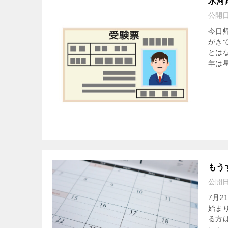
氷河
公開
今日
がき
とは
年は星
もう
公開
7月
始ま
る方