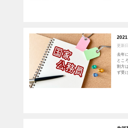
20
更新
去年
とこ
割方
ず受け