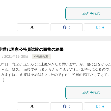
続きを読む
0
0
期世代国家公務員試験の面接の結果
日：
2021年1月30日
公務員試験
ん昨日、内定が出た人には連絡がきたと思います。が、僕にはなかっ
う～ん、残念。 面接で落ちるとなんか全否定された気持ちになるので
こみますね。 面接は予約は2つしたのですが、初日の官庁だけ受けて、
…]
続きを読む
0
0