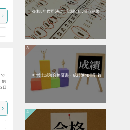
令和8年度司法書士試験自己採点結果
たで
社労士試験合格証書・成績通知書到着
、結
2日