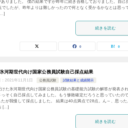
がありました。 僕の結果ですが昨年に続き合格しておりました。自己
8点でしたが、昨年よりは難しかったので何となく受かるかなとは思っ
…]
続きを読む
0
0
21氷河期世代向け国家公務員試験自己採点結果
日：
2021年11月1日
公務員試験
試験結果と成績開示
受けた氷河期世代向け国家公務員試験の基礎能力試験の解答が発表さ
さっそく自己採点してみました。もう惨敗確定だろうと思っていたの
したが我慢して採点しました。 結果は40点満点で28点。ん～、思った
 […]
続きを読む