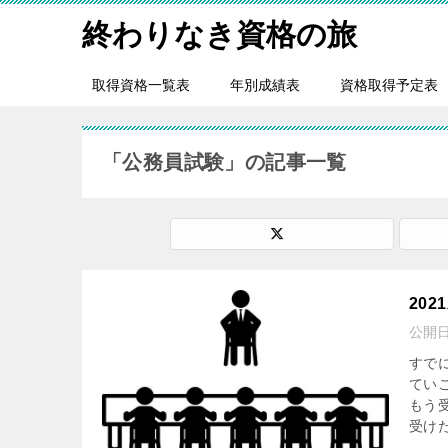
終わりなき資格の旅
取得資格一覧表
年別成績表
資格取得予定表
「公務員試験」の記事一覧
20
公開
すで
てい
もう
受けた