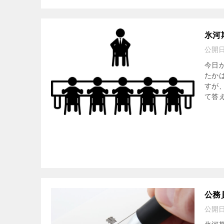
氷河
公開
今日
たか
すが
て答え
公務
公開