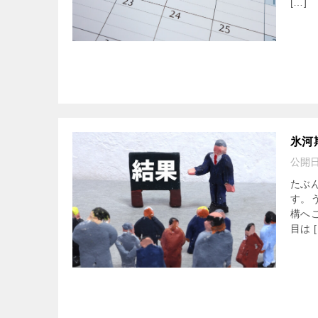
[…]
氷河
公開
たぶ
す。
構へ
目は [