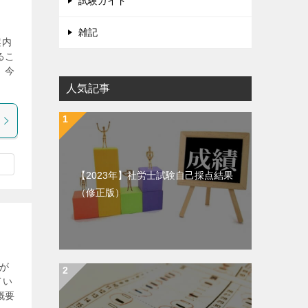
試験ガイド
雑記
案内
るこ
、今
人気記事
【2023年】社労士試験自己採点結果
（修正版）
が
てい
概要