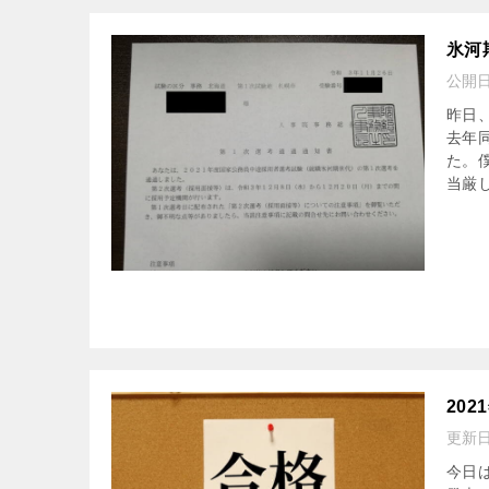
氷河
公開
昨日
去年
た。
当厳し
20
更新
今日