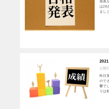
発表
は2
まし [
20
公開
昨日
ので
鬱で
りは粘