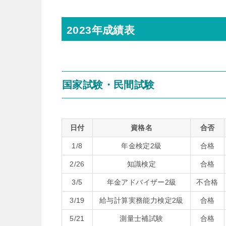
2023年成績表
国家試験・民間試験
日付
資格名
合否
1/8
年金検定2級
合格
2/26
知識検定
合格
3/5
年金アドバイザー2級
不合格
3/19
給与計算実務能力検定2級
合格
5/21
測量士補試験
合格