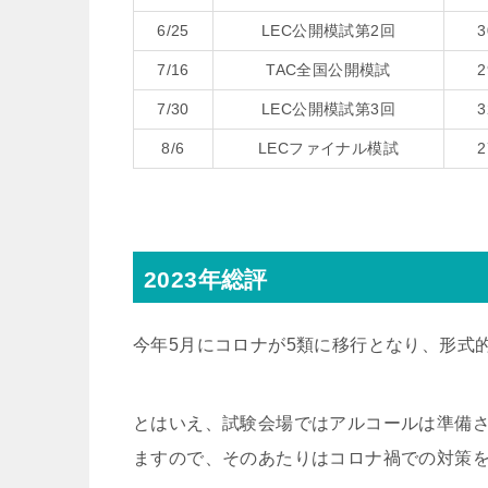
6/25
LEC公開模試第2回
7/16
TAC全国公開模試
7/30
LEC公開模試第3回
8/6
LECファイナル模試
2023年総評
今年5月にコロナが5類に移行となり、形式
とはいえ、試験会場ではアルコールは準備
ますので、そのあたりはコロナ禍での対策