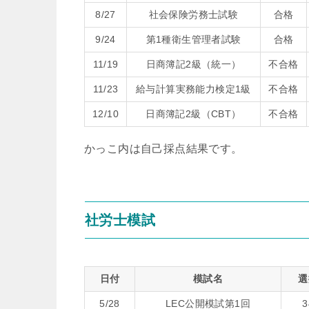
8/27
社会保険労務士試験
合格
9/24
第1種衛生管理者試験
合格
11/19
日商簿記2級（統一）
不合格
11/23
給与計算実務能力検定1級
不合格
12/10
日商簿記2級（CBT）
不合格
かっこ内は自己採点結果です。
社労士模試
日付
模試名
選
5/28
LEC公開模試第1回