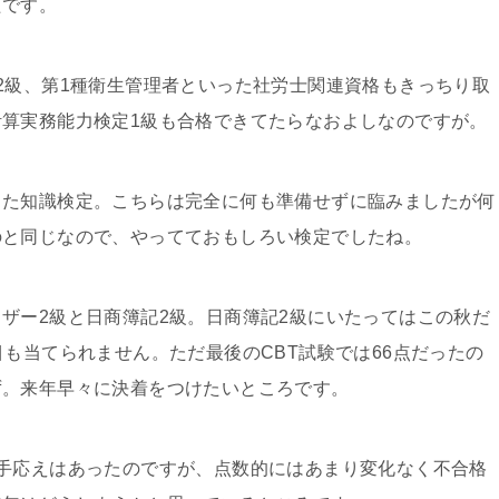
たです。
2級、第1種衛生管理者といった社労士関連資格もきっちり取
算実務能力検定1級も合格できてたらなおよしなのですが。
った知識検定。こちらは完全に何も準備せずに臨みましたが何
のと同じなので、やってておもしろい検定でしたね。
ザー2級と日商簿記2級。日商簿記2級にいたってはこの秋だ
も当てられません。ただ最後のCBT試験では66点だったの
ず。来年早々に決着をつけたいところです。
手応えはあったのですが、点数的にはあまり変化なく不合格