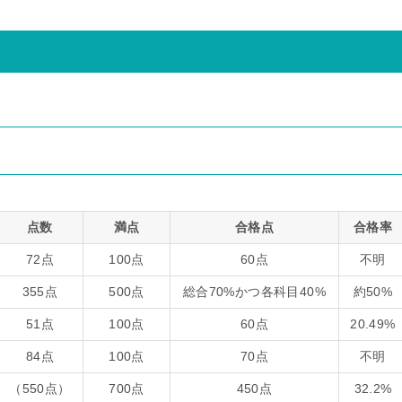
点数
満点
合格点
合格率
72点
100点
60点
不明
355点
500点
総合70%かつ各科目40%
約50%
51点
100点
60点
20.49%
84点
100点
70点
不明
（550点）
700点
450点
32.2%