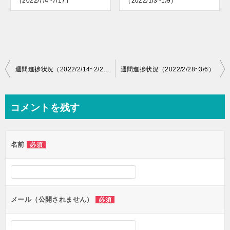
（2022/7/4~7/17）
（2022/1/3~1/9）
投
週間進捗状況（2022/2/14~2/20）
週間進捗状況（2022/2/28~3/6）
稿
ナ
コメントを残す
ビ
ゲ
名前
必須
ー
シ
ョ
ン
メール（公開されません）
必須