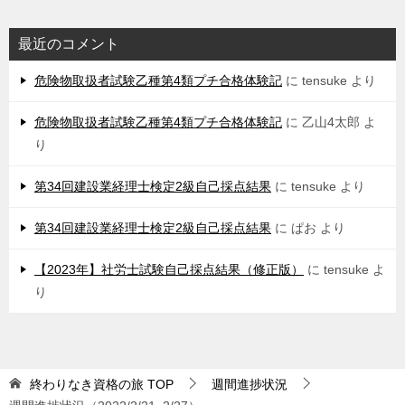
最近のコメント
危険物取扱者試験乙種第4類プチ合格体験記
に
tensuke
より
危険物取扱者試験乙種第4類プチ合格体験記
に
乙山4太郎
よ
り
第34回建設業経理士検定2級自己採点結果
に
tensuke
より
第34回建設業経理士検定2級自己採点結果
に
ぱお
より
【2023年】社労士試験自己採点結果（修正版）
に
tensuke
よ
り
終わりなき資格の旅
TOP
週間進捗状況